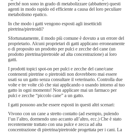
perché non sono in grado di metabolizzare (abbattere) questi
agenti in modo rapido ed efficiente a causa del loro peculiare
metabolismo epatico.
In che modo i gatti vengono esposti agli insetticidi
piretrina/piretroidi?
Sfortunatamente, il modo più comune è dovuto a un errore del
proprietario. Alcuni proprietari di gatti applicano erroneamente
o di proposito un prodotto per pulci e zecche del cane (un
prodotto piretrina/piretroide ad alta concentrazione) ai loro
gatti.
I prodotti topici spot-on per pulci e zecche del cane/cane
contenenti piretrine o piretroidi non dovrebbero mai essere
usati su un gatto senza consultare il veterinario. Controlla due
volte e tre volte ciò che stai applicando o usando intorno al tuo
gatto in ogni momento! Non applicare mai un farmaco per
pulci e zecche “piccolo cane” a un gatto.
I gatti possono anche essere esposti in questi altri scenari:
Vivono con un cane a stretto contatto (ad esempio, pulendo
l’un l’altro, dormendo uno accanto all’altro, ecc.) Che è stato
recentemente trattato con una pulce e zecca ad alta
concentrazione di piretrina/piretroide progettata per i cani. La