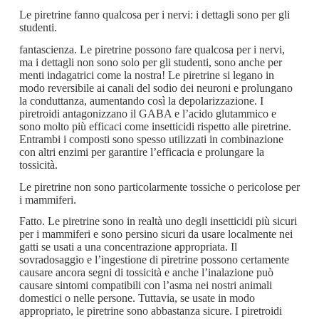
Le piretrine fanno qualcosa per i nervi: i dettagli sono per gli
studenti.
fantascienza. Le piretrine possono fare qualcosa per i nervi,
ma i dettagli non sono solo per gli studenti, sono anche per
menti indagatrici come la nostra! Le piretrine si legano in
modo reversibile ai canali del sodio dei neuroni e prolungano
la conduttanza, aumentando così la depolarizzazione. I
piretroidi antagonizzano il GABA e l’acido glutammico e
sono molto più efficaci come insetticidi rispetto alle piretrine.
Entrambi i composti sono spesso utilizzati in combinazione
con altri enzimi per garantire l’efficacia e prolungare la
tossicità.
Le piretrine non sono particolarmente tossiche o pericolose per
i mammiferi.
Fatto. Le piretrine sono in realtà uno degli insetticidi più sicuri
per i mammiferi e sono persino sicuri da usare localmente nei
gatti se usati a una concentrazione appropriata. Il
sovradosaggio e l’ingestione di piretrine possono certamente
causare ancora segni di tossicità e anche l’inalazione può
causare sintomi compatibili con l’asma nei nostri animali
domestici o nelle persone. Tuttavia, se usate in modo
appropriato, le piretrine sono abbastanza sicure. I piretroidi