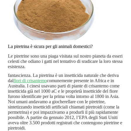
La piretrina è sicura per gli animali domestici?
Le piretrine sono una piaga visitata sul nostro pianeta da esseri
celesti che odiano i gatti nel tentativo di sradicare la loro stessa
esistenza.
fantascienza. La piretrina è un insetticida naturale che deriva
dal
fiori di crisantemo
comunemente presente in Africa e in
Australia. I cinesi usavano parti di piante di crisantemo come
insetticida già nel 1000 aC e le proprietà insetticide del fiore
furono identificate per la prima volta intorno al 1800 in Asia.
Noi umani andavamo a giocherellare con le piretrine,
sintetizzando insetticidi artificiali chiamati piretroidi (come la
permetrina) e poi impazzivamo a produrli il più rapidamente
possibile. A partire da gennaio 2012, l’EPA degli Stati Uniti
aveva oltre 3.500 prodotti registrati che contengono piretrine e
piretroidi.