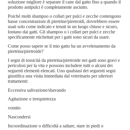
soluzione migliore è separare il cane dal gatto fino a quando il
prodotto antipulci è completamente asciutto.
Poiché molti shampoo o collari per pulci e zecche contengono
basse concentrazioni di piretrine/piretroidi, dovrebbero essere
usati solo come indicato e tenuti in un luogo chiuso e sicuro,
lontano dai gatti. Gli shampoo o i collari per pulci e zecche
specificamente etichettati per i gatti sono sicuri da usare.
Come posso sapere se il mio gatto ha un avvelenamento da
piretrina/piretroide?
I segni di tossicità da piretrina/piretroide nei gatti sono gravi e
pericolosi per la vita e possono includere tutti o alcuni dei
seguenti elementi elencati. Uno qualsiasi dei seguenti segni
giustifica una visita immediata dal veterinario per ulteriori
trattamenti:
Eccessiva salivazione/sbavando
Agitazione o irrequietezza
vomito
Nascondersi
Incoordinazione o difficoltà a saltare, stare in piedi o