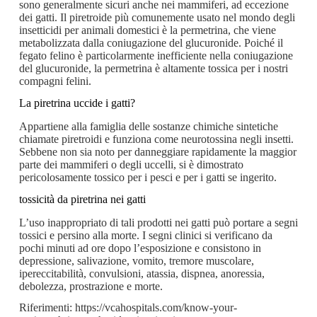
sono generalmente sicuri anche nei mammiferi, ad eccezione
dei gatti. Il piretroide più comunemente usato nel mondo degli
insetticidi per animali domestici è la permetrina, che viene
metabolizzata dalla coniugazione del glucuronide. Poiché il
fegato felino è particolarmente inefficiente nella coniugazione
del glucuronide, la permetrina è altamente tossica per i nostri
compagni felini.
La piretrina uccide i gatti?
Appartiene alla famiglia delle sostanze chimiche sintetiche
chiamate piretroidi e funziona come neurotossina negli insetti.
Sebbene non sia noto per danneggiare rapidamente la maggior
parte dei mammiferi o degli uccelli, si è dimostrato
pericolosamente tossico per i pesci e per i gatti se ingerito.
tossicità da piretrina nei gatti
L’uso inappropriato di tali prodotti nei gatti può portare a segni
tossici e persino alla morte. I segni clinici si verificano da
pochi minuti ad ore dopo l’esposizione e consistono in
depressione, salivazione, vomito, tremore muscolare,
ipereccitabilità, convulsioni, atassia, dispnea, anoressia,
debolezza, prostrazione e morte.
Riferimenti: https://vcahospitals.com/know-your-