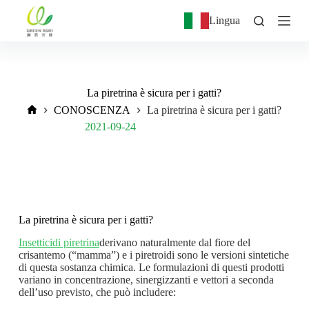
S
Lingua
a
l
t
a
a
l
La piretrina è sicura per i gatti?
c
CONOSCENZA
La piretrina è sicura per i gatti?
o
n
Post Views:
642
2021-09-24
t
e
n
u
t
o
La piretrina è sicura per i gatti?
Insetticidi piretrina
derivano naturalmente dal fiore del
crisantemo (“mamma”) e i piretroidi sono le versioni sintetiche
di questa sostanza chimica. Le formulazioni di questi prodotti
variano in concentrazione, sinergizzanti e vettori a seconda
dell’uso previsto, che può includere: