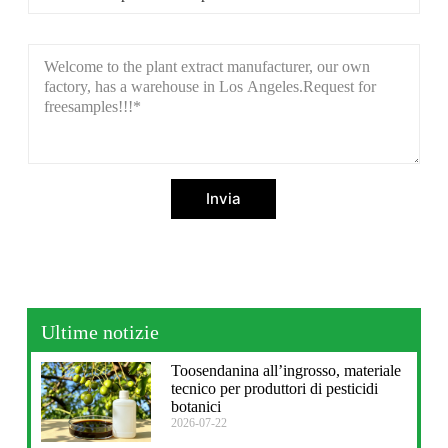
Invia
Ultime notizie
Toosendanina all’ingrosso, materiale
tecnico per produttori di pesticidi
botanici
2026-07-22