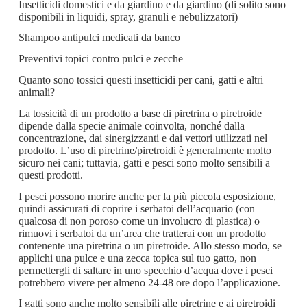
Insetticidi domestici e da giardino e da giardino (di solito sono
disponibili in liquidi, spray, granuli e nebulizzatori)
Shampoo antipulci medicati da banco
Preventivi topici contro pulci e zecche
Quanto sono tossici questi insetticidi per cani, gatti e altri
animali?
La tossicità di un prodotto a base di piretrina o piretroide
dipende dalla specie animale coinvolta, nonché dalla
concentrazione, dai sinergizzanti e dai vettori utilizzati nel
prodotto. L’uso di piretrine/piretroidi è generalmente molto
sicuro nei cani; tuttavia, gatti e pesci sono molto sensibili a
questi prodotti.
I pesci possono morire anche per la più piccola esposizione,
quindi assicurati di coprire i serbatoi dell’acquario (con
qualcosa di non poroso come un involucro di plastica) o
rimuovi i serbatoi da un’area che tratterai con un prodotto
contenente una piretrina o un piretroide. Allo stesso modo, se
applichi una pulce e una zecca topica sul tuo gatto, non
permettergli di saltare in uno specchio d’acqua dove i pesci
potrebbero vivere per almeno 24-48 ore dopo l’applicazione.
I gatti sono anche molto sensibili alle piretrine e ai piretroidi