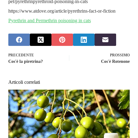
pet/pyrethrinpyrethroid-poisoning-in-cats
https://www.atdove.org/article/pyrethrins-fact-or-fiction
Pyrethrin and Permethrin poisoning in cats
PRECEDENTE
PROSSIMO
Cos'è la piretrina?
Cos'è Rotenone
Articoli correlati