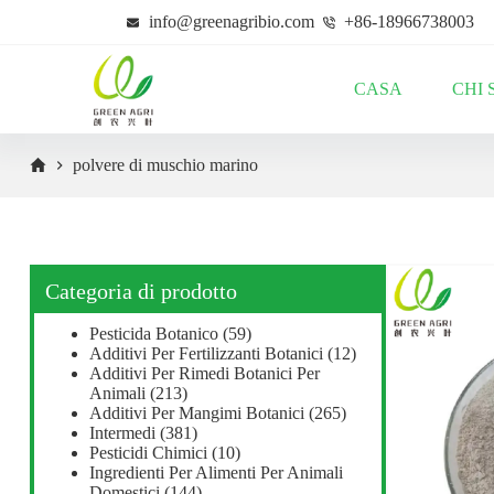
S
info@greenagribio.com
+86-18966738003
a
l
t
CASA
CHI 
a
a
l
c
polvere di muschio marino
o
n
t
e
n
u
Categoria di prodotto
t
o
Pesticida Botanico
(59)
Additivi Per Fertilizzanti Botanici
(12)
Additivi Per Rimedi Botanici Per
Animali
(213)
Additivi Per Mangimi Botanici
(265)
Intermedi
(381)
Pesticidi Chimici
(10)
Ingredienti Per Alimenti Per Animali
Domestici
(144)