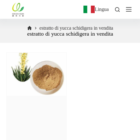
S
Lingua
a
l
t
estratto di yucca schidigera in vendita
a
estratto di yucca schidigera in vendita
a
l
c
o
n
t
e
n
u
t
o