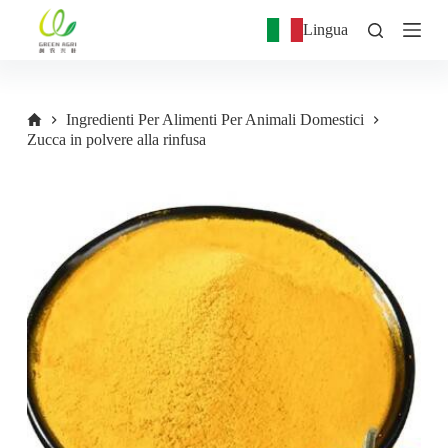
S
Lingua
a
l
t
a
a
Ingredienti Per Alimenti Per Animali Domestici
l
Zucca in polvere alla rinfusa
c
o
n
t
e
n
u
t
o