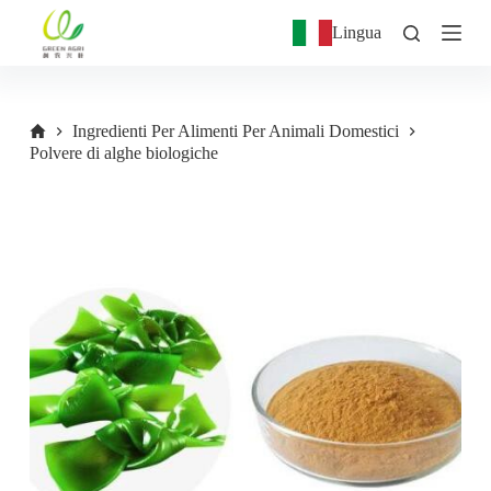
S
Lingua
a
l
t
a
a
Ingredienti Per Alimenti Per Animali Domestici
l
Polvere di alghe biologiche
c
o
n
t
e
n
u
t
o