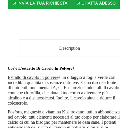
INVIA LA TUA RICHIESTA
CHATTA ADESSO
Description
Cos’è L’estratto Di Cavolo In Polvere?
Estratto di cavolo in polvere
è un ortaggio a foglia verde con
incredibili quantità di sostanze nutritive. È una discreta fonte
di nutrienti fondamentali A, C, K e preziosi minerali. Il cavolo
contiene clorofilla, che aiuta il tuo corpo a diventare più
alcalino e a disintossicarsi. Inoltre, il cavolo aiuta a ridurre il
colesterolo.
Fosforo, magnesio e vitamina K si trovano tutti in abbondanza
nel cavolo, tutti elementi necessari al tuo corpo per elaborare il
calcio di cui ha bisogno per mantenere le ossa sane. I potenti
antiossidanti del succo di cavolo in polvere, oltre ai suoi