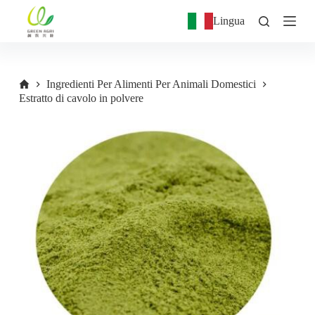
S
Lingua
a
l
t
a
a
Ingredienti Per Alimenti Per Animali Domestici
l
Estratto di cavolo in polvere
c
o
n
t
e
n
u
t
o