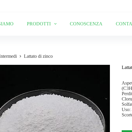
SIAMO
PRODOTTI
CONOSCENZA
CONTA
Intermedi
Lattato di zinco
Latta
Aspet
(C3H
Perdi
Clor
Solf
Uso: 
Scor