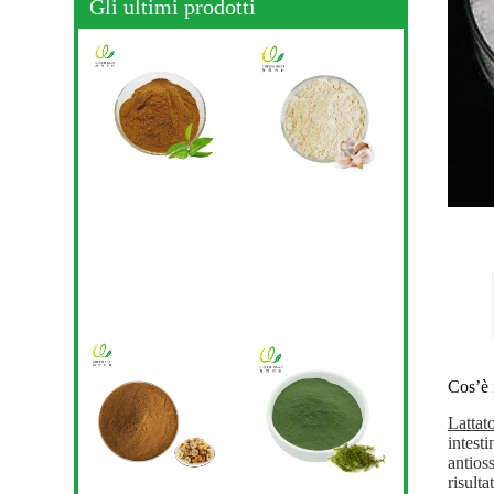
Gli ultimi prodotti
Cos’è i
Lattat
intesti
antioss
risult