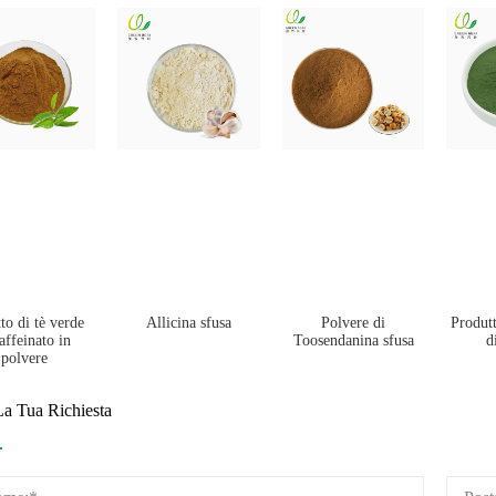
tto di tè verde
Allicina sfusa
Polvere di
Produtt
affeinato in
Toosendanina sfusa
d
polvere
La Tua Richiesta