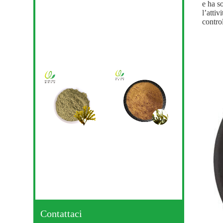
e ha s
l’atti
control
Contattaci