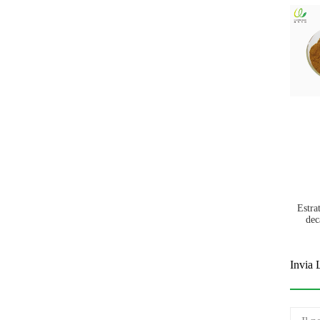
Estra
dec
Invia 