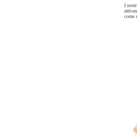
I nost
attiva
come n