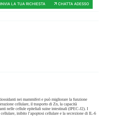
INVIA LA TUA RICHIESTA
CHATTA ADESSO
iossidanti nei mammiferi e può migliorare la funzione
razione cellulare, il trasporto di Zn, la capacità
i nelle cellule epiteliali suine intestinali (IPEC-J2). I
llulare, inibito l’apoptosi cellulare e la secrezione di IL-6