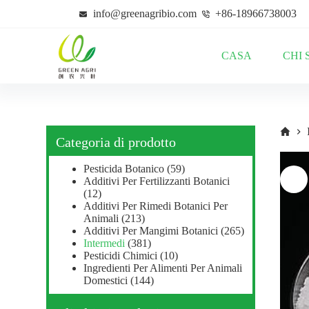
S
info@greenagribio.com
+86-18966738003
a
l
t
CASA
CHI 
a
a
l
c
o
n
t
Categoria di prodotto
e
n
Pesticida Botanico
(59)
u
Additivi Per Fertilizzanti Botanici
t
(12)
o
Additivi Per Rimedi Botanici Per
Animali
(213)
Additivi Per Mangimi Botanici
(265)
Intermedi
(381)
Pesticidi Chimici
(10)
Ingredienti Per Alimenti Per Animali
Domestici
(144)