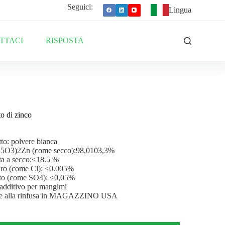
Seguici:
Lingua
TTACI
RISPOSTA
to di zinco
to: polvere bianca
5O3)2Zn (come secco):98,0103,3%
ta a secco:≤18.5 %
uro (come Cl): ≤0.005%
ato (come SO4): ≤0,05%
additivo per mangimi
te alla rinfusa in MAGAZZINO USA