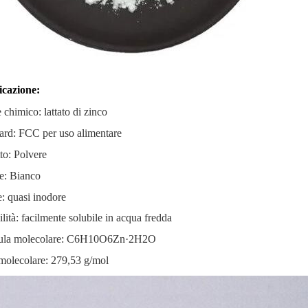
icazione:
chimico: lattato di zinco
ard: FCC per uso alimentare
to: Polvere
e: Bianco
: quasi inodore
ilità: facilmente solubile in acqua fredda
ula molecolare: C6H10O6Zn·2H2O
molecolare: 279,53 g/mol