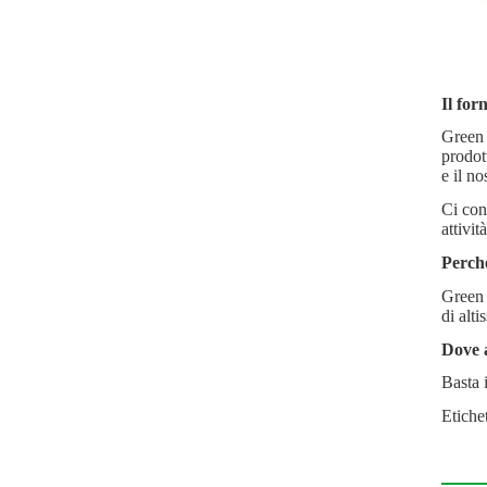
Il for
Green a
prodott
e il n
Ci con
attività
Perché
Green 
di alti
Dove a
Basta 
Etichet