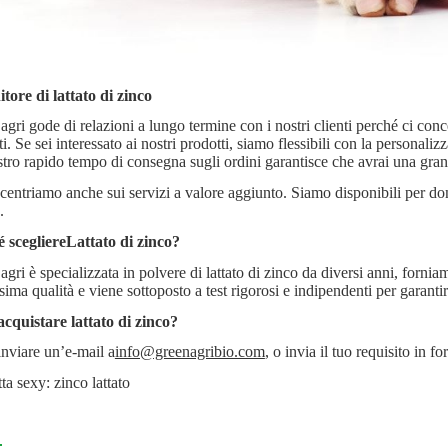
nitore di lattato di zinco
gri gode di relazioni a lungo termine con i nostri clienti perché ci conce
i. Se sei interessato ai nostri prodotti, siamo flessibili con la personali
ostro rapido tempo di consegna sugli ordini garantisce che avrai una gran
centriamo anche sui servizi a valore aggiunto. Siamo disponibili per do
.
 scegliere
Lattato di zinco
?
agri è specializzata in polvere di lattato di zinco da diversi anni, forni
ssima qualità e viene sottoposto a test rigorosi e indipendenti per garant
cquistare lattato di zinco?
inviare un’e-mail a
info@greenagribio.com
, o invia il tuo requisito in 
ta sexy: zinco lattato