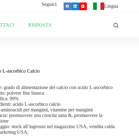
Seguici:
Lingua
TTACI
RISPOSTA
 L-ascorbico Calcio
 grado di alimentazione del calcio con acido L-ascorbico
to: polvere fine bianca
fica: 99%
dienti: acido L-ascorbico calcio
 aminoacidi per mangimi, vitamine per mangimi
acia: promuovere una crescita sana &, promuovere la
zione
ggio: stock all’ingrosso nel magazzino USA, vendita calda
marketing USA;