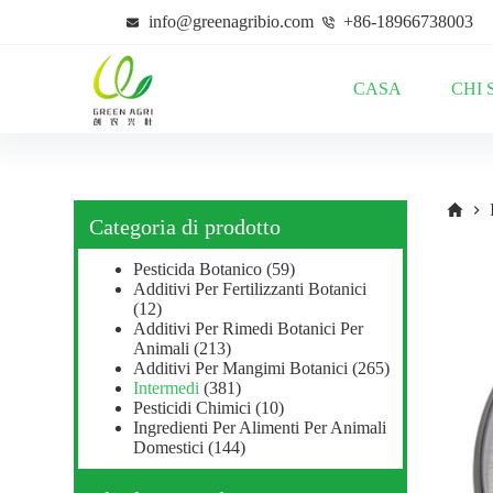
S
info@greenagribio.com
+86-18966738003
a
l
t
CASA
CHI 
a
a
l
c
o
n
t
Categoria di prodotto
e
n
Pesticida Botanico
(59)
u
Additivi Per Fertilizzanti Botanici
t
(12)
o
Additivi Per Rimedi Botanici Per
Animali
(213)
Additivi Per Mangimi Botanici
(265)
Intermedi
(381)
Pesticidi Chimici
(10)
Ingredienti Per Alimenti Per Animali
Domestici
(144)