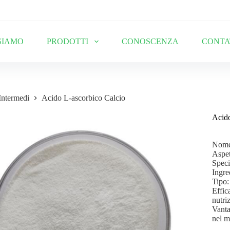
SIAMO
PRODOTTI
CONOSCENZA
CONTA
Intermedi
Acido L-ascorbico Calcio
Acido
Nome:
Aspet
Speci
Ingre
Tipo:
Effic
nutri
Vanta
nel 