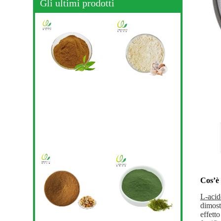
Gli ultimi prodotti
Cos’è 
L-acid
dimost
effett