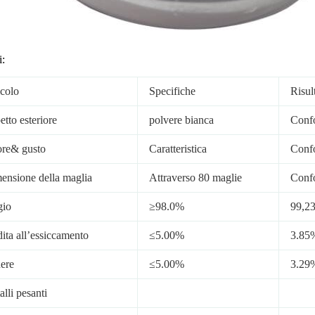
i:
icolo
Specifiche
Risul
tto esteriore
polvere bianca
Conf
re& gusto
Caratteristica
Conf
ensione della maglia
Attraverso 80 maglie
Conf
gio
≥98.0%
99,2
dita all’essiccamento
≤5.00%
3.85
ere
≤5.00%
3.29
lli pesanti