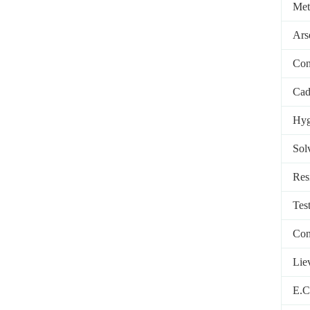
Meta
Ars
Con
Cad
Hyg
Sol
Resi
Tes
Cont
Lie
E.C