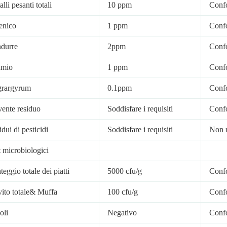
lli pesanti totali
10 ppm
Conf
enico
1 ppm
Conf
durre
2ppm
Conf
mio
1 ppm
Conf
rargyrum
0.1ppm
Conf
vente residuo
Soddisfare i requisiti
Conf
dui di pesticidi
Soddisfare i requisiti
Non r
t microbiologici
eggio totale dei piatti
5000 cfu/g
Conf
vito totale& Muffa
100 cfu/g
Conf
oli
Negativo
Conf