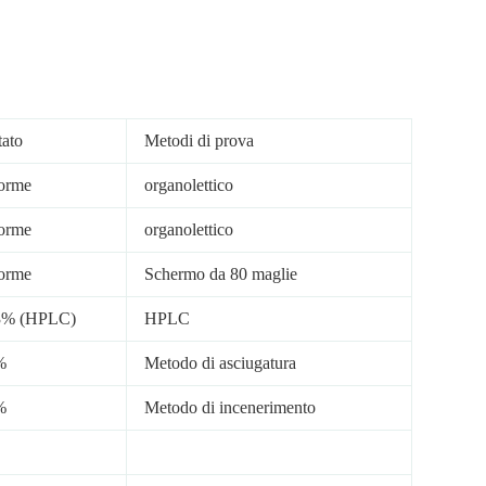
tato
Metodi di prova
orme
organolettico
orme
organolettico
orme
Schermo da 80 maglie
3% (HPLC)
HPLC
%
Metodo di asciugatura
%
Metodo di incenerimento