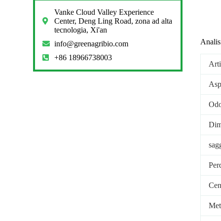
Vanke Cloud Valley Experience
Center, Deng Ling Road, zona ad alta
tecnologia, Xi'an
Analis
info@greenagribio.com
+86 18966738003
Art
Aspe
Odo
Dim
sag
Per
Cen
Meta