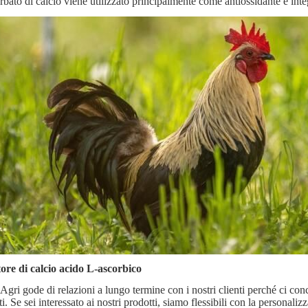
rbato di calcio viene utilizzato principalmente come antiossidante e inte
ore di calcio acido L-ascorbico
gri gode di relazioni a lungo termine con i nostri clienti perché ci conce
i. Se sei interessato ai nostri prodotti, siamo flessibili con la personaliz