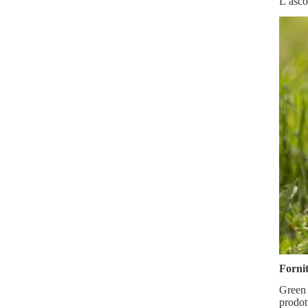
L’asco
Fornit
Green A
prodott