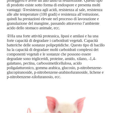
proteggersi e avere un alto tasso di resurrezione. Questo tipo
di prodotto esiste sotto forma di endospore e presenta molti
vantaggi: ①resistenza agli acidi, resistenza al sale, resistenza
alle alte temperature (100 gradi) e resistenza all’estrusione,
quindi ha prestazioni elevate nel processo di lavorazione e
granulazione del mangime, passando attraverso l’ambiente
acido dello stomaco animale, ecc.
②Ha una forte attività proteasica, lipasi e amilasi e ha una
forte capacità di degradare i carboidrati vegetali. Capacità
batteriche delle sostanze polipeptidiche. Questo tipo di bacillo
ha la capacità di degradare molti carboidrati complessi dei
componenti vegetali e le sostanze che possono essere
degradate sono trigliceridi, proteine, amido, xilano, -1,4-
galattano, pectina, carbossimetilcellulosa, acido
poligalatturonico, gomma arabica, glucosio, p-nitrobenzene-
glucopiranoside, p-nitrobenzene-arabinofuranoside, lichene e
p-nitrobenzene-xilofuranosio, ecc.