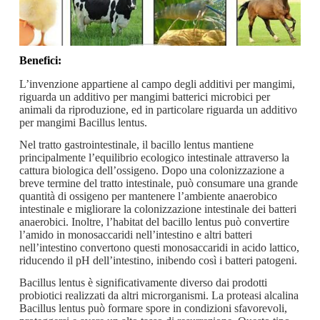
Benefici:
L’invenzione appartiene al campo degli additivi per mangimi,
riguarda un additivo per mangimi batterici microbici per
animali da riproduzione, ed in particolare riguarda un additivo
per mangimi Bacillus lentus.
Nel tratto gastrointestinale, il bacillo lentus mantiene
principalmente l’equilibrio ecologico intestinale attraverso la
cattura biologica dell’ossigeno. Dopo una colonizzazione a
breve termine del tratto intestinale, può consumare una grande
quantità di ossigeno per mantenere l’ambiente anaerobico
intestinale e migliorare la colonizzazione intestinale dei batteri
anaerobici. Inoltre, l’habitat del bacillo lentus può convertire
l’amido in monosaccaridi nell’intestino e altri batteri
nell’intestino convertono questi monosaccaridi in acido lattico,
riducendo il pH dell’intestino, inibendo così i batteri patogeni.
Bacillus lentus è significativamente diverso dai prodotti
probiotici realizzati da altri microrganismi. La proteasi alcalina
Bacillus lentus può formare spore in condizioni sfavorevoli,