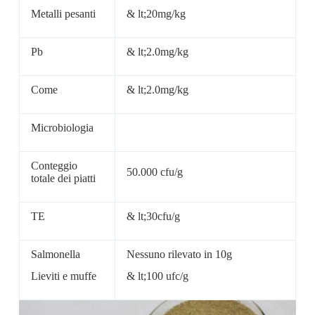
Metalli pesanti
& lt;20mg/kg
Pb
& lt;2.0mg/kg
Come
& lt;2.0mg/kg
Microbiologia
Conteggio
50.000 cfu/g
totale dei piatti
TE
& lt;30cfu/g
Salmonella
Nessuno rilevato in 10g
Lieviti e muffe
& lt;100 ufc/g