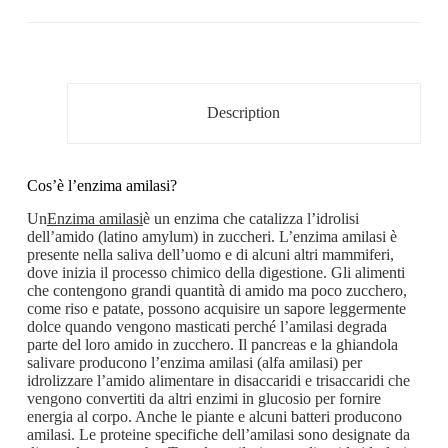
Description
Cos’è l’enzima amilasi?
Un
Enzima amilasi
è un enzima che catalizza l’idrolisi
dell’amido (latino amylum) in zuccheri. L’enzima amilasi è
presente nella saliva dell’uomo e di alcuni altri mammiferi,
dove inizia il processo chimico della digestione. Gli alimenti
che contengono grandi quantità di amido ma poco zucchero,
come riso e patate, possono acquisire un sapore leggermente
dolce quando vengono masticati perché l’amilasi degrada
parte del loro amido in zucchero. Il pancreas e la ghiandola
salivare producono l’enzima amilasi (alfa amilasi) per
idrolizzare l’amido alimentare in disaccaridi e trisaccaridi che
vengono convertiti da altri enzimi in glucosio per fornire
energia al corpo. Anche le piante e alcuni batteri producono
amilasi. Le proteine ​​specifiche dell’amilasi sono designate da