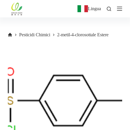
S
Lingua
a
l
t
a
a
Pesticidi Chimici
2-metil-4-clorosottale Estere
l
c
o
n
t
e
n
u
t
o