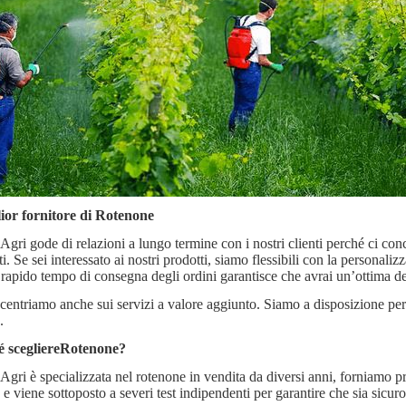
lior fornitore di Rotenone
gri gode di relazioni a lungo termine con i nostri clienti perché ci conce
i. Se sei interessato ai nostri prodotti, siamo flessibili con la personaliz
 rapido tempo di consegna degli ordini garantisce che avrai un’ottima de
centriamo anche sui servizi a valore aggiunto. Siamo a disposizione per
.
 scegliere
Rotenone
?
Agri è specializzata nel rotenone in vendita da diversi anni, forniamo pro
à e viene sottoposto a severi test indipendenti per garantire che sia sicur