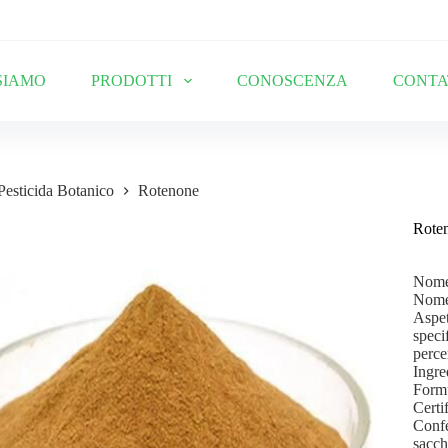
SIAMO
PRODOTTI
CONOSCENZA
CONTA
Pesticida Botanico
Rotenone
Rote
Nome 
Nome 
Aspet
speci
perce
Ingre
Form
Cert
Confe
sacche