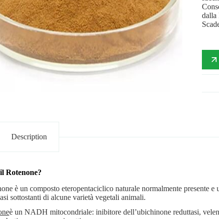
Conse
dalla
Scade
Description
 il Rotenone?
enone è un composto eteropentaciclico naturale normalmente presente e u
asi sottostanti di alcune varietà vegetali animali.
one
è un NADH mitocondriale: inibitore dell’ubichinone reduttasi, veleno