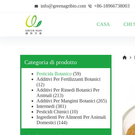
S
info@greenagribio.com
+86-18966738003
a
l
t
CASA
CHI 
a
a
l
c
o
n
t
Categoria di prodotto
e
n
Pesticida Botanico
(59)
u
Additivi Per Fertilizzanti Botanici
t
(12)
o
Additivi Per Rimedi Botanici Per
Animali
(213)
Additivi Per Mangimi Botanici
(265)
Intermedi
(381)
Pesticidi Chimici
(10)
Ingredienti Per Alimenti Per Animali
Domestici
(144)