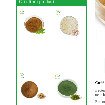
Gli ultimi prodotti
Cos’è
Il rot
nelle b
Roten