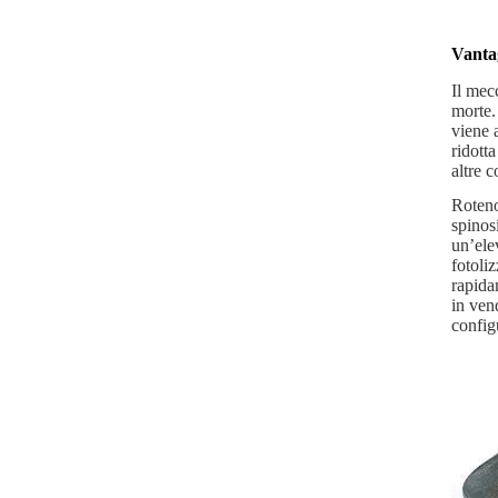
Vantag
Il mec
morte. 
viene 
ridotta
altre c
Roteno
spinos
un’elev
fotoli
rapida
in vend
config