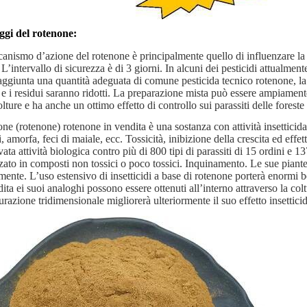
gi del rotenone:
canismo d’azione del rotenone è principalmente quello di influenzare la res
L’intervallo di sicurezza è di 3 giorni. In alcuni dei pesticidi attualmente
aggiunta una quantità adeguata di comune pesticida tecnico rotenone, la s
 e i residui saranno ridotti. La preparazione mista può essere ampiamente u
olture e ha anche un ottimo effetto di controllo sui parassiti delle foreste 
ne (rotenone) rotenone in vendita è una sostanza con attività insetticida 
i, amorfa, feci di maiale, ecc. Tossicità, inibizione della crescita ed eff
ata attività biologica contro più di 800 tipi di parassiti di 15 ordini e 
zzato in composti non tossici o poco tossici. Inquinamento. Le sue pian
mente. L’uso estensivo di insetticidi a base di rotenone porterà enormi be
ita ei suoi analoghi possono essere ottenuti all’interno attraverso la colt
urazione tridimensionale migliorerà ulteriormente il suo effetto insetticid