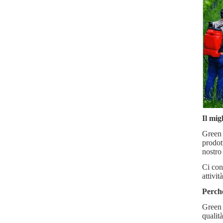
Il mig
Green A
prodott
nostro
Ci con
attività
Perché
Green 
qualit