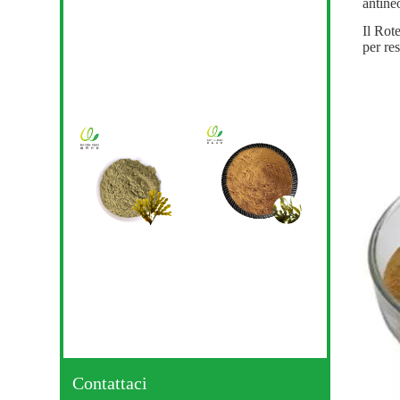
antineo
Il Rot
per res
Contattaci