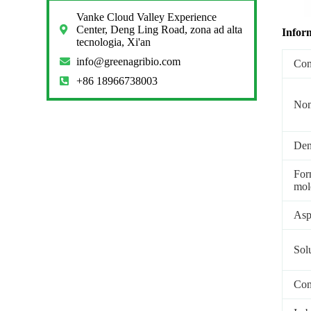
Vanke Cloud Valley Experience
Center, Deng Ling Road, zona ad alta
Inform
tecnologia, Xi'an
info@greenagribio.com
Con
+86 18966738003
Nom
Den
For
mol
Asp
Solu
Cont