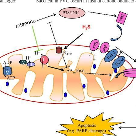
allaggio:
Sacchetti in PVC oscuri in fusti di cartone ondulat