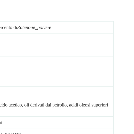
rcento di
Rotenone_polvere
o acetico, oli derivati ​​dal petrolio, acidi oleosi superiori
ti