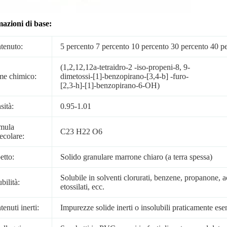
azioni di base:
tenuto:
5 percento 7 percento 10 percento 30 percento 40 pe
(1,2,12,12a-tetraidro-2 -iso-propeni-8, 9-
e chimico:
dimetossi-[1]-benzopirano-[3,4-b] -furo-
[2,3-h]-[1]-benzopirano-6-OH)
sità:
0.95-1.01
mula
C23 H22 O6
ecolare:
etto:
Solido granulare marrone chiaro (a terra spessa)
Solubile in solventi clorurati, benzene, propanone, acid
bilità:
etossilati, ecc.
enuti inerti:
Impurezze solide inerti o insolubili praticamente esen