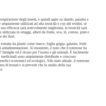
pirazione degli insetti, e quindi agire su ritardo, paralisi e
 ampiamente utilizzati ad alta tossicità e con alti residui, se
ua efficacia sarà notevolmente migliorata, la tossicità sarà
tilizzata in ortaggi, alberi da frutto, uva, tè, cotone, prati e
e dei fiori.
estratta da piante come marce, foglia grigia, galanto, frutti
etti antialimentazione. Al momento, è noto che il rotenone ha
137 famiglie ed è sicuro per l’uomo e gli animali. È facilmente
te medicinali sono ampiamente distribuite e crescono
nefici economici ed ecologici. Allo stato attuale, il rotenone
ura di tessuti e si prevede che lo studio della sua
a.