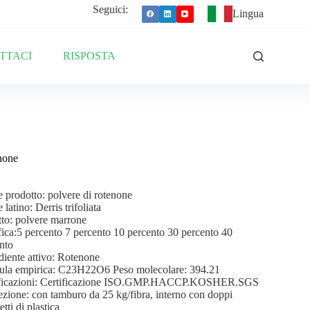
Seguici:
Lingua
TTACI
RISPOSTA
none
prodotto: polvere di rotenone
latino: Derris trifoliata
to: polvere marrone
fica:5 percento 7 percento 10 percento 30 percento 40
nto
diente attivo: Rotenone
ula empirica: C23H22O6 Peso molecolare: 394.21
ificazioni: Certificazione ISO.GMP.HACCP.KOSHER.SGS
zione: con tamburo da 25 kg/fibra, interno con doppi
tti di plastica