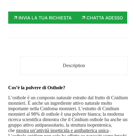
INVIA LA TUA RICHIESTA
CHATTA ADESSO
Description
Cos’è la polvere di Osthole?
L’osthole
è un composto naturale estratto dal frutto di Cnidium
monnieri. È anche un ingrediente attivo naturale molto
importante nella Cnidoma monnieri. L’estratto di Cnidium
monnieri al 98% di osthole è una polvere bianca; la moderna
ricerca scientifica dimostra che il Cnidium osthole ha anche un
gruppo attivo antiparassitario, la struttura isopentenica,
che
mostra un’attività insetticida e antibatterica unica
.
L’osthole cnidium non solo ha effetto su parassiti come bruchi