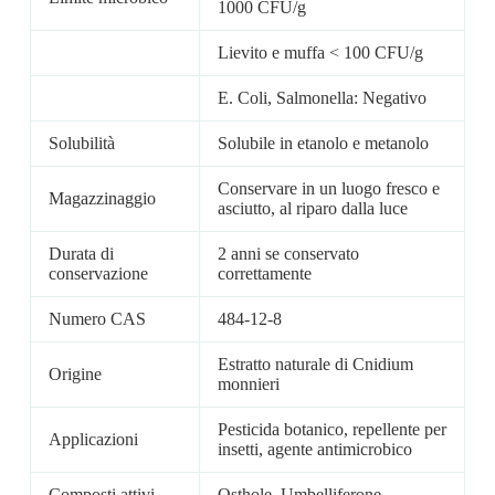
1000 CFU/g
Lievito e muffa < 100 CFU/g
E. Coli, Salmonella: Negativo
Solubilità
Solubile in etanolo e metanolo
Conservare in un luogo fresco e
Magazzinaggio
asciutto, al riparo dalla luce
Durata di
2 anni se conservato
conservazione
correttamente
Numero CAS
484-12-8
Estratto naturale di Cnidium
Origine
monnieri
Pesticida botanico, repellente per
Applicazioni
insetti, agente antimicrobico
Composti attivi
Osthole, Umbelliferone