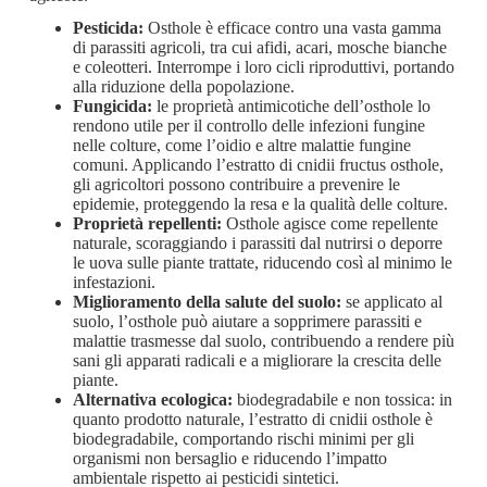
Pesticida:
Osthole è efficace contro una vasta gamma
di parassiti agricoli, tra cui afidi, acari, mosche bianche
e coleotteri. Interrompe i loro cicli riproduttivi, portando
alla riduzione della popolazione.
Fungicida:
le proprietà antimicotiche dell’osthole lo
rendono utile per il controllo delle infezioni fungine
nelle colture, come l’oidio e altre malattie fungine
comuni. Applicando l’estratto di cnidii fructus osthole,
gli agricoltori possono contribuire a prevenire le
epidemie, proteggendo la resa e la qualità delle colture.
Proprietà repellenti:
Osthole agisce come repellente
naturale, scoraggiando i parassiti dal nutrirsi o deporre
le uova sulle piante trattate, riducendo così al minimo le
infestazioni.
Miglioramento della salute del suolo:
se applicato al
suolo, l’osthole può aiutare a sopprimere parassiti e
malattie trasmesse dal suolo, contribuendo a rendere più
sani gli apparati radicali e a migliorare la crescita delle
piante.
Alternativa ecologica:
biodegradabile e non tossica: in
quanto prodotto naturale, l’estratto di cnidii osthole è
biodegradabile, comportando rischi minimi per gli
organismi non bersaglio e riducendo l’impatto
ambientale rispetto ai pesticidi sintetici.