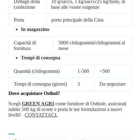
Dettagli della
10 g/sacco, 1 kg/sacco/25 kg/fusto, in
confezione
base alle vostre esigenze
Porta
porto principale della Cina
In magazzino
Capacità di
5000 chilogrammi/chilogrammi al
fornitura
mese
Tempi di consegna
Quantità (chilogrammi)
1-500
>500
Tempi di consegna (giorni)
5
Da negoziare
Dove acquistare
Osthol?
Scegli
GREEN AGRI
come fornitore di Osthole, assicurati
subito 500 kg di scorte e porta le tue formulazioni a nuovi
livelli!
CONTATTACI.