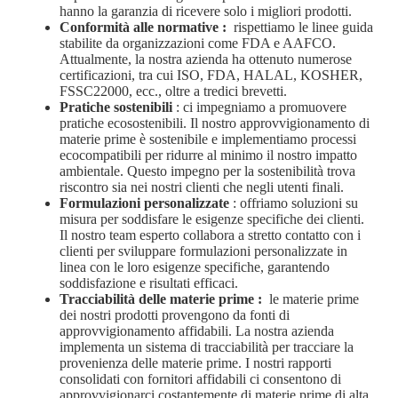
hanno la garanzia di ricevere solo i migliori prodotti.
Conformità alle normative
:
rispettiamo le linee guida
stabilite da organizzazioni come FDA e AAFCO.
Attualmente, la nostra azienda ha ottenuto numerose
certificazioni, tra cui ISO, FDA, HALAL, KOSHER,
FSSC22000, ecc., oltre a tredici brevetti.
Pratiche sostenibili
: ci impegniamo a promuovere
pratiche ecosostenibili. Il nostro approvvigionamento di
materie prime è sostenibile e implementiamo processi
ecocompatibili per ridurre al minimo il nostro impatto
ambientale. Questo impegno per la sostenibilità trova
riscontro sia nei nostri clienti che negli utenti finali.
Formulazioni personalizzate
: offriamo soluzioni su
misura per soddisfare le esigenze specifiche dei clienti.
Il nostro team esperto collabora a stretto contatto con i
clienti per sviluppare formulazioni personalizzate in
linea con le loro esigenze specifiche, garantendo
soddisfazione e risultati efficaci.
Tracciabilità delle materie prime
:
le materie prime
dei nostri prodotti provengono da fonti di
approvvigionamento affidabili. La nostra azienda
implementa un sistema di tracciabilità per tracciare la
provenienza delle materie prime. I nostri rapporti
consolidati con fornitori affidabili ci consentono di
approvvigionarci costantemente di materie prime di alta