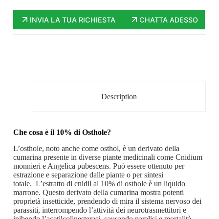
INVIA LA TUA RICHIESTA
CHATTA ADESSO
Description
Che cosa è il 10% di Osthole?
L’osthole,
noto anche come osthol, è un derivato della
cumarina presente in diverse piante medicinali come Cnidium
monnieri e Angelica pubescens. Può essere ottenuto per
estrazione e separazione dalle piante o per sintesi
totale.
L’estratto di cnidii al 10% di osthole è un liquido
marrone. Questo derivato della cumarina mostra potenti
proprietà insetticide, prendendo di mira il sistema nervoso dei
parassiti, interrompendo l’attività dei neurotrasmettitori e
inibendo l’acetilcolinesterasi, causando paralisi e mortalità.