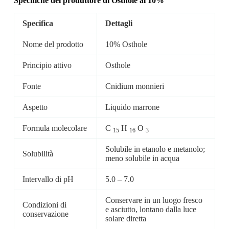
Specifiche del produttore di Osthole al 10%
Specifica
Dettagli
Nome del prodotto
10% Osthole
Principio attivo
Osthole
Fonte
Cnidium monnieri
Aspetto
Liquido marrone
Formula molecolare
C
H
O
15
16
3
Solubile in etanolo e metanolo;
Solubilità
meno solubile in acqua
Intervallo di pH
5.0 – 7.0
Conservare in un luogo fresco
Condizioni di
e asciutto, lontano dalla luce
conservazione
solare diretta