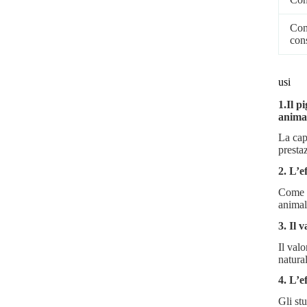
Con
con
usi
1.Il p
animal
La cap
presta
2. L’e
Come m
animali
3. Il 
Il valo
natura
4. L’e
Gli st