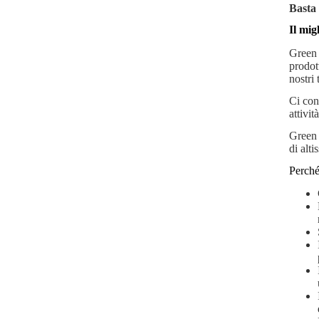
Basta 
Il mig
Green A
prodott
nostri
Ci con
attività
Green 
di alti
Perché