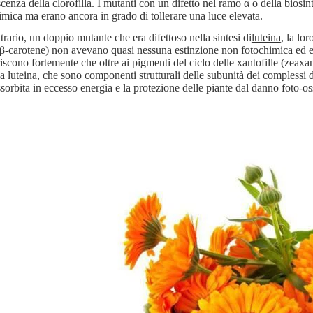
scenza della clorofilla. I mutanti con un difetto nel ramo α o della bios
imica ma erano ancora in grado di tollerare una luce elevata.
trario, un doppio mutante che era difettoso nella sintesi di
luteina
, la lo
β-carotene) non avevano quasi nessuna estinzione non fotochimica ed eran
iscono fortemente che oltre ai pigmenti del ciclo delle xantofille (zeaxan
a luteina, che sono componenti strutturali delle subunità dei complessi di
ssorbita in eccesso energia e la protezione delle piante dal danno foto-os