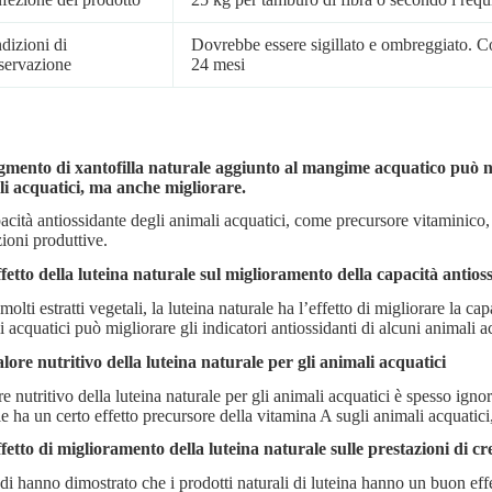
dizioni di
Dovrebbe essere sigillato e ombreggiato. Co
servazione
24 mesi
igmento di xantofilla naturale aggiunto al mangime acquatico può no
i acquatici, ma anche migliorare.
acità antiossidante degli animali acquatici, come precursore vitaminico, h
zioni produttive.
ffetto della luteina naturale sul miglioramento della capacità antios
olti estratti vegetali, la luteina naturale ha l’effetto di migliorare la 
 acquatici può migliorare gli indicatori antiossidanti di alcuni animali a
valore nutritivo della luteina naturale per gli animali acquatici
re nutritivo della luteina naturale per gli animali acquatici è spesso igno
le ha un certo effetto precursore della vitamina A sugli animali acquatici,
ffetto di miglioramento della luteina naturale sulle prestazioni di cr
udi hanno dimostrato che i prodotti naturali di luteina hanno un buon effe