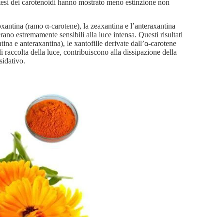
intesi dei carotenoidi hanno mostrato meno estinzione non
roxantina (ramo α-carotene), la zeaxantina e l’anteraxantina
o estremamente sensibili alla luce intensa. Questi risultati
tina e anteraxantina), le xantofille derivate dall’α-carotene
 raccolta della luce, contribuiscono alla dissipazione della
sidativo.