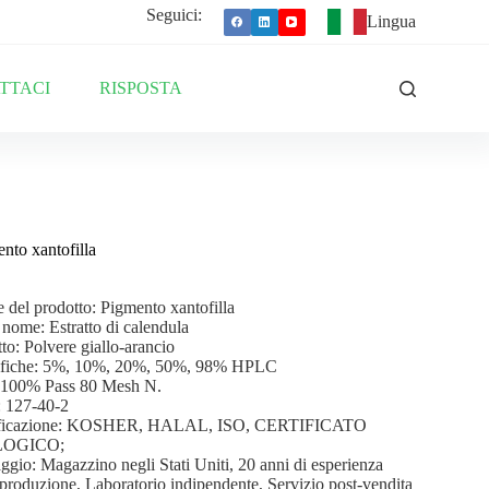
Seguici:
Lingua
TTACI
RISPOSTA
nto xantofilla
del prodotto: Pigmento xantofilla
 nome: Estratto di calendula
to: Polvere giallo-arancio
ifiche: 5%, 10%, 20%, 50%, 98% HPLC
: 100% Pass 80 Mesh N.
 127-40-2
ificazione: KOSHER, HALAL, ISO, CERTIFICATO
LOGICO;
ggio: Magazzino negli Stati Uniti, 20 anni di esperienza
 produzione, Laboratorio indipendente, Servizio post-vendita