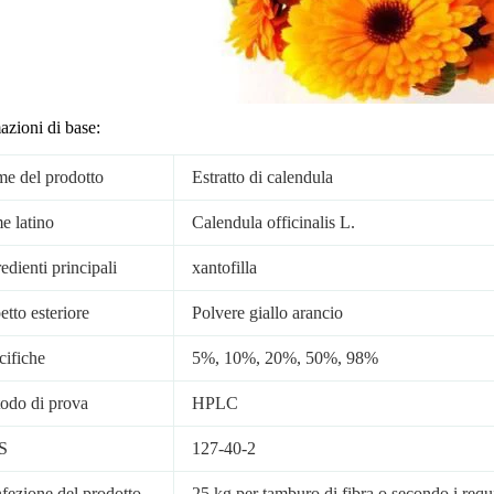
azioni di base:
e del prodotto
Estratto di calendula
e latino
Calendula officinalis L.
edienti principali
xantofilla
tto esteriore
Polvere giallo arancio
cifiche
5%, 10%, 20%, 50%, 98%
odo di prova
HPLC
S
127-40-2
fezione del prodotto
25 kg per tamburo di fibra o secondo i requis