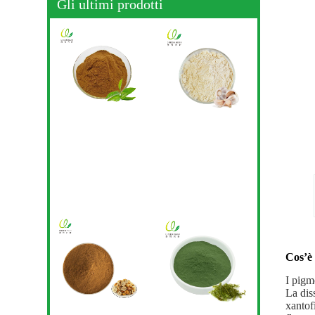
Gli ultimi prodotti
Cos’è 
I pigme
La dis
xantof