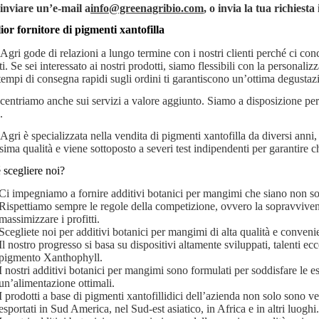
inviare un’e-mail a
info@greenagribio.com
, o invia la tua richiest
lior fornitore di pigmenti xantofilla
gri gode di relazioni a lungo termine con i nostri clienti perché ci conce
i. Se sei interessato ai nostri prodotti, siamo flessibili con la personaliz
 tempi di consegna rapidi sugli ordini ti garantiscono un’ottima degustazi
centriamo anche sui servizi a valore aggiunto. Siamo a disposizione per
.
Agri è specializzata nella vendita di pigmenti xantofilla da diversi anni,
ssima qualità e viene sottoposto a severi test indipendenti per garantire 
 scegliere noi?
Ci impegniamo a fornire additivi botanici per mangimi che siano non so
Rispettiamo sempre le regole della competizione, ovvero la sopravviven
massimizzare i profitti.
Scegliete noi per additivi botanici per mangimi di alta qualità e convenie
Il nostro progresso si basa su dispositivi altamente sviluppati, talenti ec
pigmento Xanthophyll.
I nostri additivi botanici per mangimi sono formulati per soddisfare le 
un’alimentazione ottimali.
I prodotti a base di pigmenti xantofillidici dell’azienda non solo sono
esportati in Sud America, nel Sud-est asiatico, in Africa e in altri luoghi.