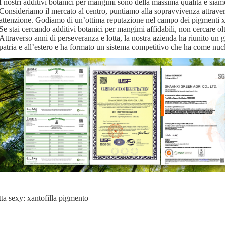
I nostri additivi botanici per mangimi sono della massima qualità e siamo
Consideriamo il mercato al centro, puntiamo alla sopravvivenza attrave
attenzione. Godiamo di un’ottima reputazione nel campo dei pigmenti xa
Se stai cercando additivi botanici per mangimi affidabili, non cercare ol
Attraverso anni di perseveranza e lotta, la nostra azienda ha riunito un gru
patria e all’estero e ha formato un sistema competitivo che ha come nucle
tta sexy: xantofilla pigmento