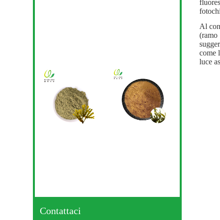
fluore
fotoch
Al con
(ramo 
sugger
come l
luce a
Contattaci