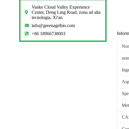
Vanke Cloud Valley Experience
Center, Deng Ling Road, zona ad alta
tecnologia, Xi'an
info@greenagribio.com
Inform
+86 18966738003
Nom
nom
Ingr
Aspe
Spe
Met
CA
Con