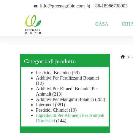
S
info@greenagribio.com
+86-18966738003
a
l
t
CASA
CHI 
a
a
l
c
o
n
t
Categoria di prodotto
e
n
Pesticida Botanico
(59)
u
Additivi Per Fertilizzanti Botanici
t
(12)
o
Additivi Per Rimedi Botanici Per
Animali
(213)
Additivi Per Mangimi Botanici
(265)
Intermedi
(381)
Pesticidi Chimici
(10)
Ingredienti Per Alimenti Per Animali
Domestici
(144)