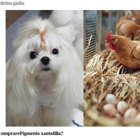
mbrina gialla.
comprarePigmento xantofilla?