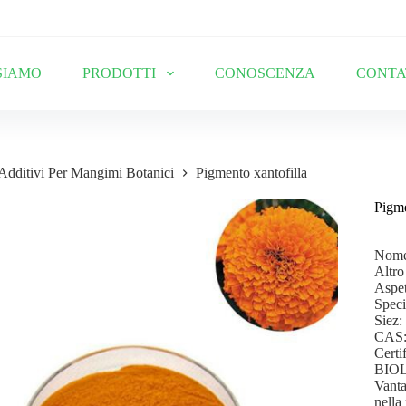
SIAMO
PRODOTTI
CONOSCENZA
CONTA
Additivi Per Mangimi Botanici
Pigmento xantofilla
Pigme
Nome 
Altro
Aspet
Spec
Siez
CAS:
Cert
BIO
Vanta
nella