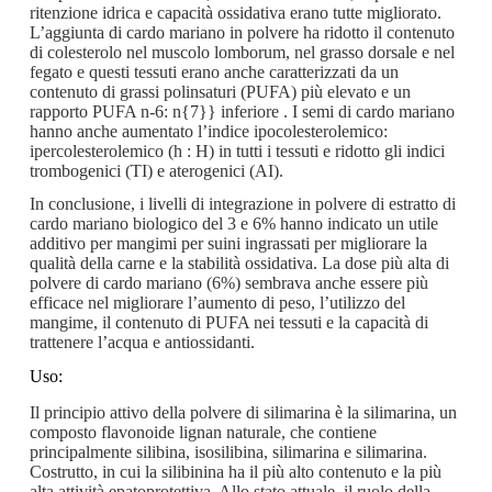
ritenzione idrica e capacità ossidativa erano tutte migliorato.
L’aggiunta di cardo mariano in polvere ha ridotto il contenuto
di colesterolo nel muscolo lomborum, nel grasso dorsale e nel
fegato e questi tessuti erano anche caratterizzati da un
contenuto di grassi polinsaturi (PUFA) più elevato e un
rapporto PUFA n-6: n{7}} inferiore . I semi di cardo mariano
hanno anche aumentato l’indice ipocolesterolemico:
ipercolesterolemico (h : H) in tutti i tessuti e ridotto gli indici
trombogenici (TI) e aterogenici (AI).
In conclusione, i livelli di integrazione in polvere di estratto di
cardo mariano biologico del 3 e 6% hanno indicato un utile
additivo per mangimi per suini ingrassati per migliorare la
qualità della carne e la stabilità ossidativa. La dose più alta di
polvere di cardo mariano (6%) sembrava anche essere più
efficace nel migliorare l’aumento di peso, l’utilizzo del
mangime, il contenuto di PUFA nei tessuti e la capacità di
trattenere l’acqua e antiossidanti.
Uso:
Il principio attivo della polvere di silimarina è la silimarina, un
composto flavonoide lignan naturale, che contiene
principalmente silibina, isosilibina, silimarina e silimarina.
Costrutto, in cui la silibinina ha il più alto contenuto e la più
alta attività epatoprotettiva. Allo stato attuale, il ruolo della