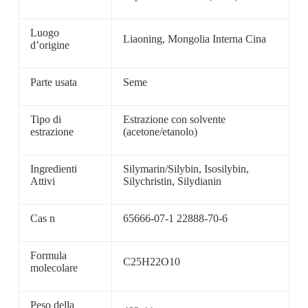
Luogo
Liaoning, Mongolia Interna Cina
d’origine
Parte usata
Seme
Tipo di
Estrazione con solvente
estrazione
(acetone/etanolo)
Ingredienti
Silymarin/Silybin, Isosilybin,
Attivi
Silychristin, Silydianin
Cas n
65666-07-1 22888-70-6
Formula
C25H22O10
molecolare
Peso della