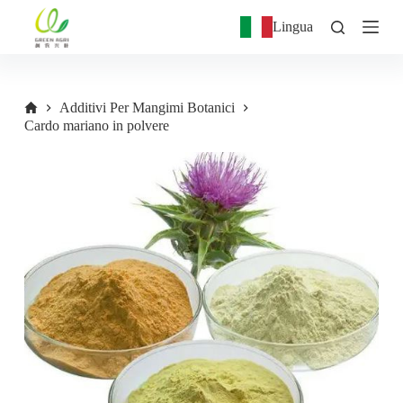
S
Lingua
a
l
t
a
a
Additivi Per Mangimi Botanici
l
Cardo mariano in polvere
c
o
n
t
e
n
u
t
o