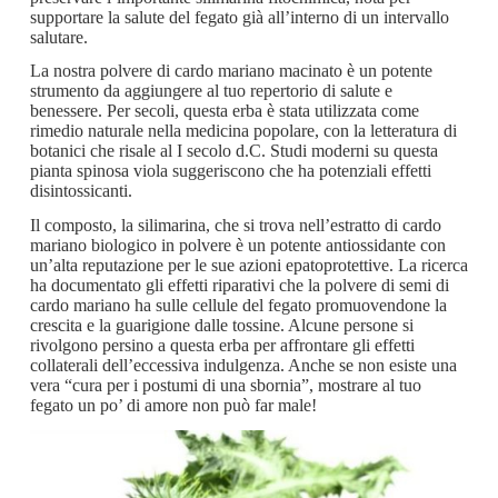
supportare la salute del fegato già all’interno di un intervallo
salutare.
La nostra polvere di cardo mariano macinato è un potente
strumento da aggiungere al tuo repertorio di salute e
benessere. Per secoli, questa erba è stata utilizzata come
rimedio naturale nella medicina popolare, con la letteratura di
botanici che risale al I secolo d.C. Studi moderni su questa
pianta spinosa viola suggeriscono che ha potenziali effetti
disintossicanti.
Il composto, la silimarina, che si trova nell’estratto di cardo
mariano biologico in polvere è un potente antiossidante con
un’alta reputazione per le sue azioni epatoprotettive. La ricerca
ha documentato gli effetti riparativi che la polvere di semi di
cardo mariano ha sulle cellule del fegato promuovendone la
crescita e la guarigione dalle tossine. Alcune persone si
rivolgono persino a questa erba per affrontare gli effetti
collaterali dell’eccessiva indulgenza. Anche se non esiste una
vera “cura per i postumi di una sbornia”, mostrare al tuo
fegato un po’ di amore non può far male!