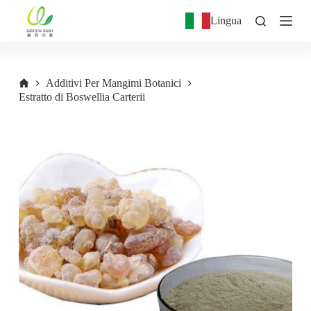
S
Lingua
a
l
t
a
a
Additivi Per Mangimi Botanici
l
Estratto di Boswellia Carterii
c
o
n
t
e
n
u
t
o