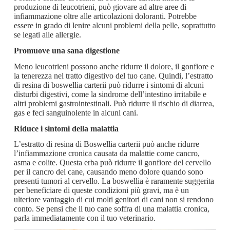
produzione di leucotrieni, può giovare ad altre aree di
infiammazione oltre alle articolazioni doloranti. Potrebbe
essere in grado di lenire alcuni problemi della pelle, soprattutto
se legati alle allergie.
Promuove una sana digestione
Meno leucotrieni possono anche ridurre il dolore, il gonfiore e
la tenerezza nel tratto digestivo del tuo cane. Quindi, l’estratto
di resina di boswellia carterii può ridurre i sintomi di alcuni
disturbi digestivi, come la sindrome dell’intestino irritabile e
altri problemi gastrointestinali. Può ridurre il rischio di diarrea,
gas e feci sanguinolente in alcuni cani.
Riduce i sintomi della malattia
L’estratto di resina di Boswellia carterii può anche ridurre
l’infiammazione cronica causata da malattie come cancro,
asma e colite. Questa erba può ridurre il gonfiore del cervello
per il cancro del cane, causando meno dolore quando sono
presenti tumori al cervello. La boswellia è raramente suggerita
per beneficiare di queste condizioni più gravi, ma è un
ulteriore vantaggio di cui molti genitori di cani non si rendono
conto. Se pensi che il tuo cane soffra di una malattia cronica,
parla immediatamente con il tuo veterinario.