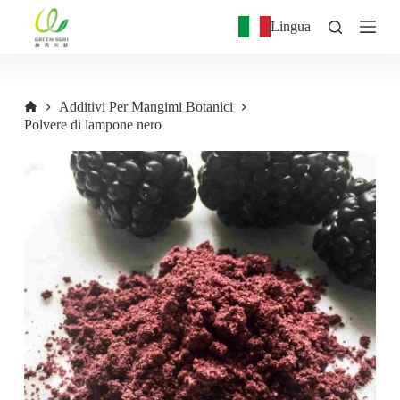
S
Lingua
a
l
t
a
a
Additivi Per Mangimi Botanici
l
Polvere di lampone nero
c
o
n
t
e
n
u
t
o