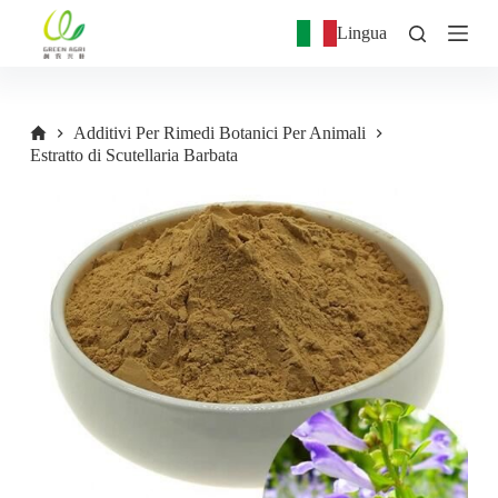
S
Lingua
a
l
t
a
a
Additivi Per Rimedi Botanici Per Animali
l
Estratto di Scutellaria Barbata
c
o
n
t
e
n
u
t
o