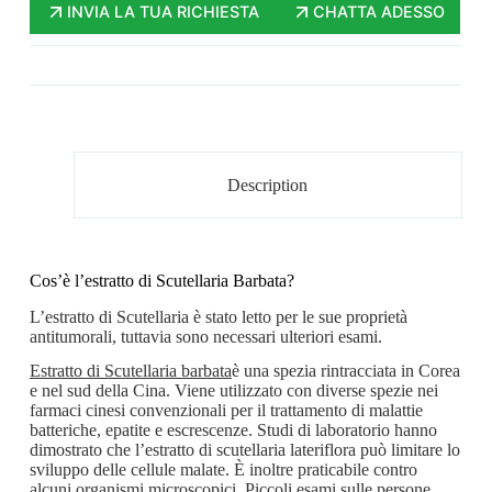
INVIA LA TUA RICHIESTA
CHATTA ADESSO
Description
Cos’è l’estratto di Scutellaria Barbata?
L’estratto di Scutellaria è stato letto per le sue proprietà
antitumorali, tuttavia sono necessari ulteriori esami.
Estratto di Scutellaria barbata
è una spezia rintracciata in Corea
e nel sud della Cina. Viene utilizzato con diverse spezie nei
farmaci cinesi convenzionali per il trattamento di malattie
batteriche, epatite e escrescenze. Studi di laboratorio hanno
dimostrato che l’estratto di scutellaria lateriflora può limitare lo
sviluppo delle cellule malate. È inoltre praticabile contro
alcuni organismi microscopici. Piccoli esami sulle persone