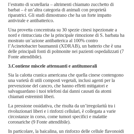
l’estratto di scutellaria – altrimenti chiamato zucchetto di
barbat – è un’altra categoria di animali con proprietà
riparatrici. Gli studi dimostrano che ha un forte impatto
antivirale e antibatterico.
Una provetta concentrata su 30 spezie cinesi ispezionate a
nord e rintracciata che la principale rimozione di S. barbata ha
mostrato un’azione antibatterica al 100% contro
l’Acinetobacter baumannii (XDRAB), un batterio che è una
delle principali fonti di polmonite nei pazienti ospedalizzati (7
Fonte attendibile).
3.Contiene miscele attenuanti e antitumorali
Sia la calotta cranica americana che quella cinese contengono
una varietà di utili composti vegetali, inclusi agenti per la
prevenzione del cancro, che hanno effetti mitigatori e
salvaguardano i tuoi telefoni dai danni causati da atomi
chiamati estremisti liberi.
La pressione ossidativa, che risulta da un’irregolarità tra i
rivoluzionari liberi e i rinforzi cellulari, è collegata a varie
circostanze in corso, come tumori specifici e malattie
coronariche (9 Fonte attendibile).
In particolare, la baicalina, un rinforzo delle cellule flavonoidi