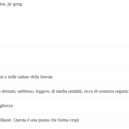
on, jie geng
sti o nelle radure della foresta
n drenato, sabbioso, leggero, di media umidità, ricco di sostanza organic
arghezza
rillante. Questa è una pianta che forma cespi