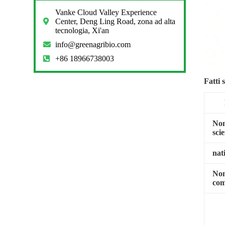
Vanke Cloud Valley Experience
Center, Deng Ling Road, zona ad alta
tecnologia, Xi'an
info@greenagribio.com
+86 18966738003
Fatti 
No
scie
nat
No
com