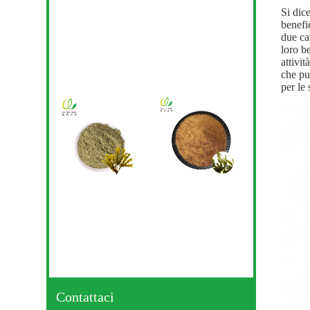
Si dic
benefic
due ca
loro be
attivi
che pu
per le
Contattaci