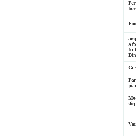
Per
fio
Fio
amp
a f
fru
Dim
Gus
Par
pia
Mod
dis
Var