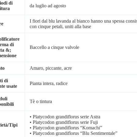
iodi di
da luglio ad agosto
ritura
I fiori dal blu lavanda al bianco hanno una spessa consi
re
con cinque petali, uniti alla base
lificatore
orma di
Baccello a cinque valvole
tta &;
ensione
to
Amaro, piccante, acre
ti di
Pianta intera, radice
nte usate
uli
Tè o tintura
ponibili
• Platycodon grandiflorus serie Astra
• Platycodon grandiflorus serie Fuji
ietà/Tipi
• Platycodon grandiflorus “Komachi”
• Platycodon grandiflorus “Blu Sentimentale”