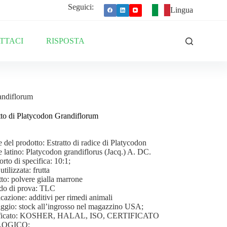
Seguici:
Lingua
TTACI
RISPOSTA
andiflorum
tto di Platycodon Grandiflorum
del prodotto: Estratto di radice di Platycodon
latino: Platycodon grandiflorus (Jacq.) A. DC.
rto di specifica: 10:1;
utilizzata: frutta
to: polvere gialla marrone
do di prova: TLC
cazione: additivi per rimedi animali
ggio: stock all’ingrosso nel magazzino USA;
ificato: KOSHER, HALAL, ISO, CERTIFICATO
LOGICO;