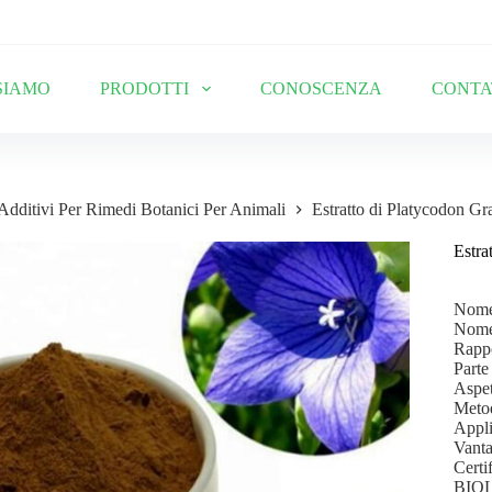
SIAMO
PRODOTTI
CONOSCENZA
CONTA
Additivi Per Rimedi Botanici Per Animali
Estratto di Platycodon Gr
Estra
Nome 
Nome 
Rappo
Parte 
Aspet
Meto
Appli
Vanta
Cert
BIO