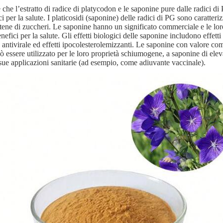
e che l’estratto di radice di platycodon e le saponine pure dalle radic
i per la salute. I platicosidi (saponine) delle radici di PG sono caratter
tene di zuccheri. Le saponine hanno un significato commerciale e le lor
nefici per la salute. Gli effetti biologici delle saponine includono effetti 
tà antivirale ed effetti ipocolesterolemizzanti. Le saponine con valore c
ò essere utilizzato per le loro proprietà schiumogene, a saponine di ele
 sue applicazioni sanitarie (ad esempio, come adiuvante vaccinale).