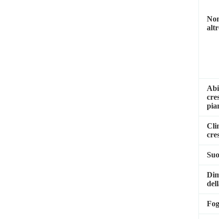
Nom
alt
Abi
cres
pia
Cli
cre
Suo
Dim
del
Fog