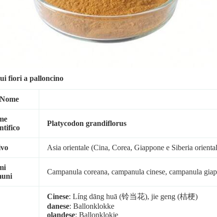
sui fiori a palloncino
Nome
me
Platycodon grandiflorus
ntifico
ivo
Asia orientale (Cina, Corea, Giappone e Siberia orienta
mi
Campanula coreana, campanula cinese, campanula giappon
uni
Cinese
: Líng dāng huā (铃当花), jie geng (桔梗)
danese
: Ballonklokke
olandese
: Ballonklokje