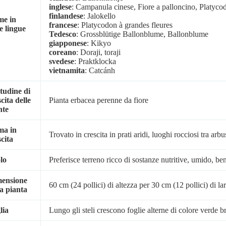
inglese
: Campanula cinese, Fiore a palloncino, Platycod
finlandese
: Jalokello
e in
francese
: Platycodon à grandes fleures
re lingue
Tedesco
: Grossblütige Ballonblume, Ballonblume
giapponese
: Kikyo
coreano
: Doraji, toraji
svedese
: Praktklocka
vietnamita
: Catcánh
tudine di
cita delle
Pianta erbacea perenne da fiore
nte
ma in
Trovato in crescita in prati aridi, luoghi rocciosi tra arbu
scita
lo
Preferisce terreno ricco di sostanze nutritive, umido, be
ensione
60 cm (24 pollici) di altezza per 30 cm (12 pollici) di l
la pianta
lia
Lungo gli steli crescono foglie alterne di colore verde b