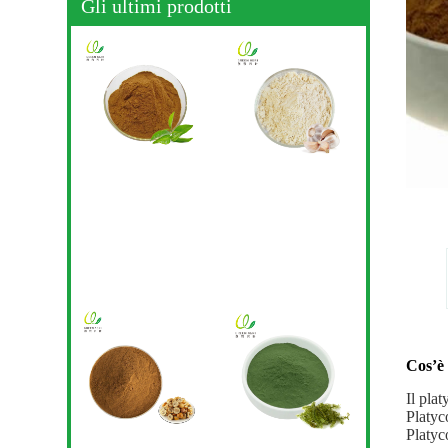
Gli ultimi prodotti
Cos’è 
Il plat
Platyc
Platyc