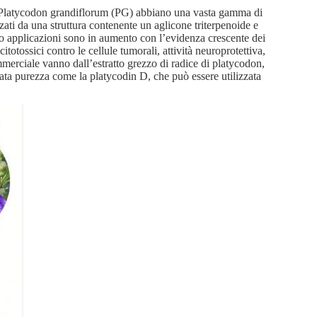
i di Platycodon grandiflorum (PG) abbiano una vasta gamma di
izzati da una struttura contenente un aglicone triterpenoide e
o applicazioni sono in aumento con l’evidenza crescente dei
citotossici contro le cellule tumorali, attività neuroprotettiva,
ommerciale vanno dall’estratto grezzo di radice di platycodon,
vata purezza come la platycodin D, che può essere utilizzata