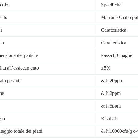
icolo
Specifiche
etto
Marrone Giallo pol
r
Caratteristica
to
Caratteristica
ensione del paiticle
Passa 80 maglie
dita all’essiccamento
≤5%
lli pesanti
& lt;20ppm
me
& lt;2ppm
& lt;5ppm
gio
Risultato
eggio totale dei piatti
& lt;10000cfu/g o