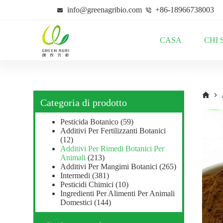
S
info@greenagribio.com
+86-18966738003
a
l
t
CASA
CHI 
a
a
l
c
o
n
t
Categoria di prodotto
e
n
Pesticida Botanico
(59)
u
Additivi Per Fertilizzanti Botanici
t
(12)
o
Additivi Per Rimedi Botanici Per
Animali
(213)
Additivi Per Mangimi Botanici
(265)
Intermedi
(381)
Pesticidi Chimici
(10)
Ingredienti Per Alimenti Per Animali
Domestici
(144)