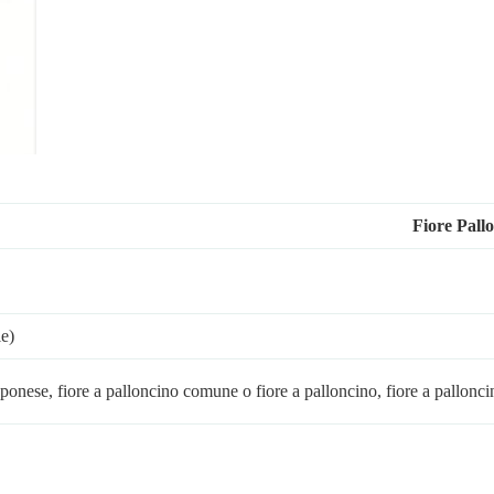
Fiore Pall
le)
ese, fiore a palloncino comune o fiore a palloncino, fiore a pallonci