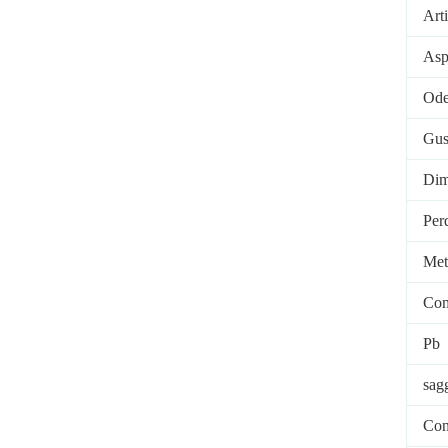
Art
Asp
Ode
Gus
Dim
Per
Meta
Co
Pb
sag
Cont