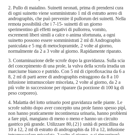
2. Pullo di maialino. Suinetti neonati, prima di prendersi cura
di ogni suinetto viene somministrato 1 ml di estratto aereo di
andrographis, che può prevenire il pullorum dei suinetti. Nella
remota possibilità che i 7-15- suinetti di un giorno
sperimentino gli effetti negativi di pullorrea, vomito,
escrementi liberi simili a calce o anima sfortunata, a ogni
suinetto possono essere somministrati 2 ml di Andrographis
paniculata e 5 mg di metoclopramide, 2 volte al giorno,
normalmente da 2 a 3 volte al giorno. Rapidamente riparato.
3. Contaminazione delle scrofe dopo la gravidanza. Sulla scia
del concepimento di una prole, la vulva della scrofa irradia un
marciume bianco e putrido. Con 5 ml di ciprofloxacina da 6 a
8, 2 ml di parti aeree di andrographis estraggono da 8 a 10
infusione intramuscolare miscelata, 2 volte al giorno, da 2 a
più volte in successione per riparare (la porzione di 100 kg di
peso corporeo).
4. Malattia del lotto urinario post gravidanza nelle piante. Le
scrofe subito dopo aver concepito una prole fanno spesso pipì,
non hanno praticamente incontinenza urinaria, hanno problemi
a fare pipì, mangiano di meno o meno e hanno un circuito
gastrico più grande. Utilizzare 80,{2}} unità di penicillina da
10 a 12, 2 ml di estratto di andrographis da 10 a 12, infusione
intramuscolare miscelata, 2 volte al giorno, e si rimarginerà