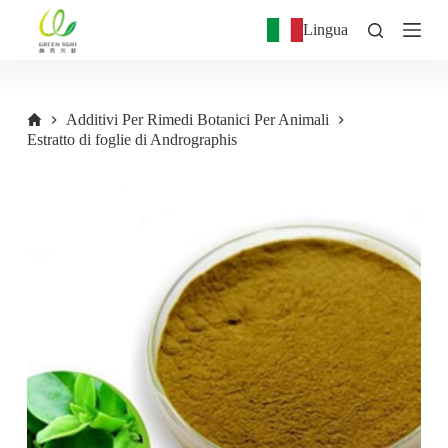
S
Lingua
a
l
t
a
a
Additivi Per Rimedi Botanici Per Animali
l
Estratto di foglie di Andrographis
c
o
n
t
e
n
u
t
o